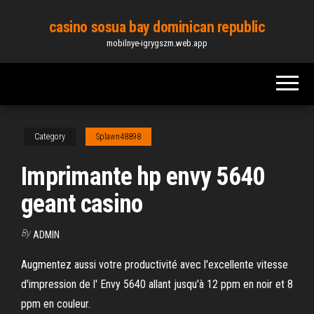
Skip
casino sosua bay dominican republic
to
mobilnye-igrygszm.web.app
the
content
Category
Splawn48898
Imprimante hp envy 5640
geant casino
By
ADMIN
Augmentez aussi votre productivité avec l'excellente vitesse
d'impression de l' Envy 5640 allant jusqu'à 12 ppm en noir et 8
ppm en couleur.